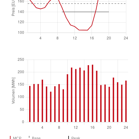
MCP
Base
Peak