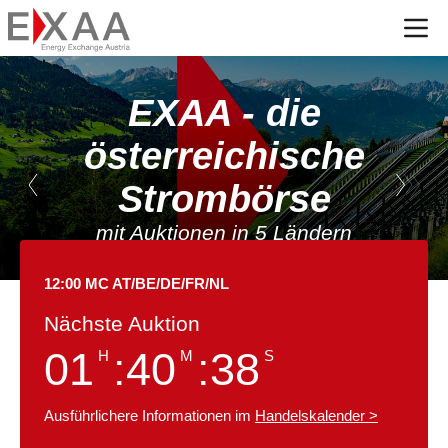
Menü
EXAA - die
österreichische
Strombörse
mit Auktionen in 5 Ländern
12:00 MC AT/BE/DE/FR/NL
Nächste Auktion
01
:
40
:
37
H
M
S
Ausführlichere Informationen im
Handelskalender
>