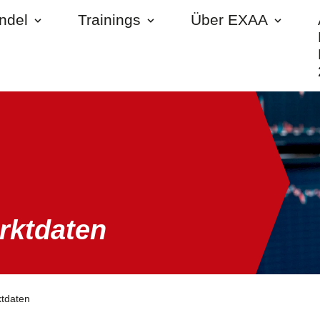
andel
Trainings
Über EXAA
rktdaten
ktdaten