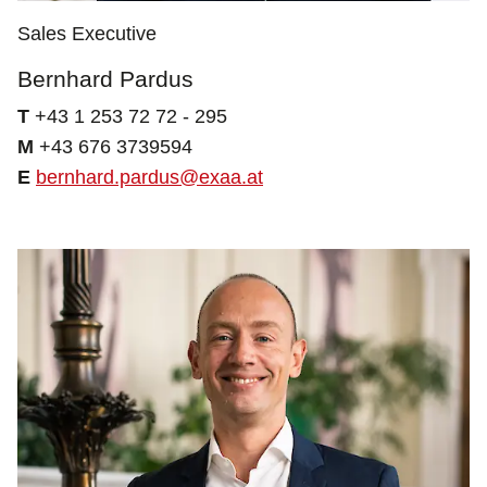
Sales Executive
Bernhard Pardus
T
+43 1 253 72 72 - 295
M
+43 676 3739594
E
bernhard.pardus@exaa.at