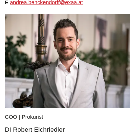
E
andrea.benckendorff@exaa.at
COO | Prokurist
DI Robert Eichriedler