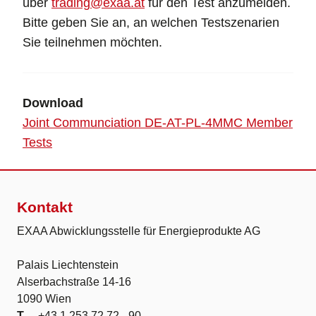
über
trading@exaa.at
für den Test anzumelden.
Bitte geben Sie an, an welchen Testszenarien
Sie teilnehmen möchten.
Download
Joint Communciation DE-AT-PL-4MMC Member
Tests
Kontakt
EXAA Abwicklungsstelle für Energieprodukte AG
Palais Liechtenstein
Alserbachstraße 14-16
1090 Wien
T
+43 1 253 72 72 - 90