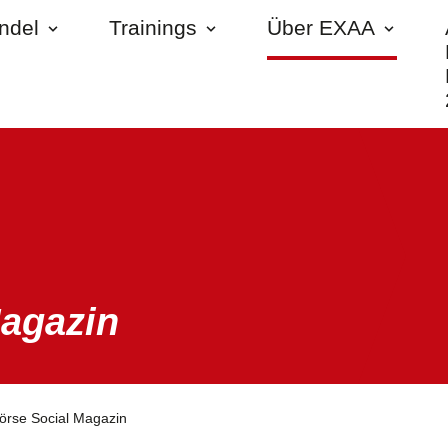
andel
Trainings
Über EXAA
Magazin
örse Social Magazin