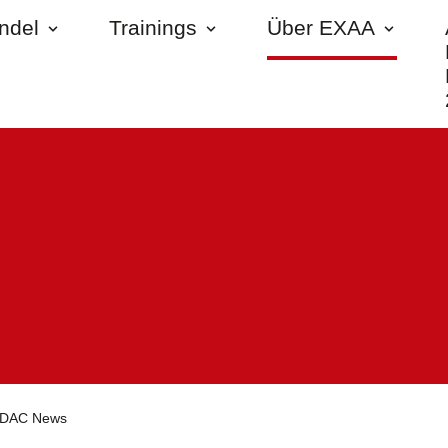
andel
Trainings
Über EXAA
DAC News