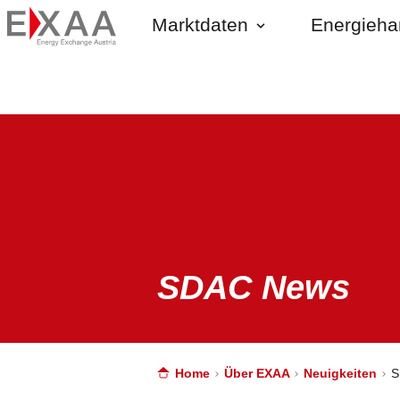
Marktdaten
Energieh
SDAC News
Home
Über EXAA
Neuigkeiten
S