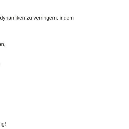
isdynamiken zu verringern, indem
en,
n
ng!